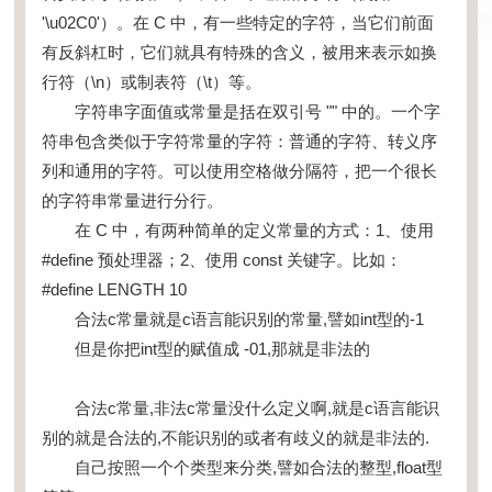
'\u02C0'）。在 C 中，有一些特定的字符，当它们前面
有反斜杠时，它们就具有特殊的含义，被用来表示如换
行符（\n）或制表符（\t）等。
字符串字面值或常量是括在双引号 "" 中的。一个字
符串包含类似于字符常量的字符：普通的字符、转义序
列和通用的字符。可以使用空格做分隔符，把一个很长
的字符串常量进行分行。
在 C 中，有两种简单的定义常量的方式：1、使用
#define 预处理器；2、使用 const 关键字。比如：
#define LENGTH 10
合法c常量就是c语言能识别的常量,譬如int型的-1
但是你把int型的赋值成 -01,那就是非法的
合法c常量,非法c常量没什么定义啊,就是c语言能识
别的就是合法的,不能识别的或者有歧义的就是非法的.
自己按照一个个类型来分类,譬如合法的整型,float型