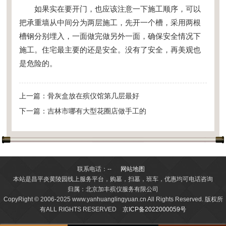
如果实在要开门，也应该注意一下施工顺序，可以
把承重墙从中间分为两层施工，先开一个槽，采用两根
槽钢分别埋入，一面做完做另外一面，确保安全情况下
施工。住宅最主要的还是安全。没有了安全，再美观也
是危险的。
上一篇：
骨灰盒放在殡仪馆第几层最好
下一篇：
吉林市哪有大型花圈店做手工的
联系电话：--
网站地图
本站是昌平炎黄陵园线上服务平台，购墓，扫墓，班车，优惠均可电话咨询
归属：北京加丰殡仪服务有限公司
CopyRight © 2006-2025 www.yanhuanglingyuan.cn All Rights Reserved. 版权所
有ALL RIGHTS RESERVED
京ICP备2022000059号