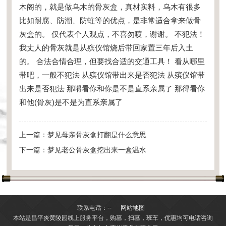
木阁的，就是做乌木的骨灰盒，真材实料，乌木有很多
比如耐腐、防潮、防蛀等的优点，是非常适合拿来做骨
灰盒的。 仅代表个人观点，不喜勿喷，谢谢。 不犯法！
我丈人的骨灰就是从殡仪馆烧后带回家置三年后入土
的。 合法合情合理，但要找合适的交通工具！ 看从哪里
带吧，一般不犯法 从殡仪馆带出来是否犯法 从殡仪馆带
出来是否犯法 那嘚看你和你是不是直系亲属了 那得看你
和他(骨灰)是不是为直系亲属了
上一篇：
梦见母亲骨灰盒打翻是什么意思
下一篇：
梦见老公骨灰盒挖出来一盒温水
联系电话：--
网站地图
本站是昌平炎黄陵园线上服务平台，购墓，扫墓，班车，优惠均可电话咨询