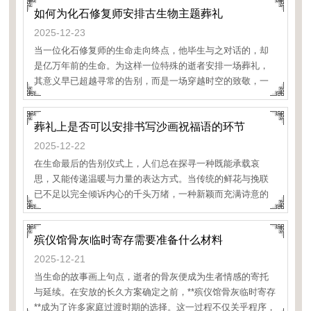
如何为化石修复师安排古生物主题葬礼
2025-12-23
当一位化石修复师的生命走向终点，他毕生与之对话的，却
是亿万年前的生命。为这样一位特殊的逝者安排一场葬礼，
其意义早已超越寻常的告别，而是一场穿越时空的致敬，一
次生命
葬礼上是否可以安排书写沙画祝福语的环节
2025-12-22
在生命最后的告别仪式上，人们总在探寻一种既能承载哀
思，又能传递温暖与力量的表达方式。当传统的鲜花与挽联
已不足以完全倾诉内心的千头万绪，一种新颖而充满诗意的
环节开始被悄然引入——那便是书写沙画祝福语。这并非对
传统仪式的颠
殡仪馆骨灰临时寄存需要准备什么材料
2025-12-21
当生命的故事画上句点，逝者的骨灰便成为生者情感的寄托
与延续。在安放的长久方案确定之前，**殡仪馆骨灰临时寄存
**成为了许多家庭过渡时期的选择。这一过程不仅关乎程序，