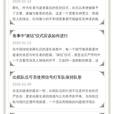
2026-01-14
葬礼，作为生者与逝者最后的告别仪式，自古以来便被赋予
了庄重、肃穆与敬畏的色彩。这是一个需要全神贯注、情感
投入的场合，任何微小的不和谐因素都可能破坏其神圣的氛
围。近年来，随着电子设备深度融入生活，一个看似平常却
值得深思的现象引起了人们的注意：在葬礼现场，应避免出
丧事中“谢毡”仪式应该如何进行
现正在充
2026-01-12
在中国传统丧葬礼仪的漫长画卷中，每一个细节都承载着对
逝者的哀思与对生者的慰藉。“谢毡”仪式，便是这庄严序列中
一个含蓄而深具人情味的环节，它如同一道静默的桥梁，连
接着主家的悲恸与亲友的温情，在肃穆的氛围中传
出殡队伍可否使用信号灯车队保持队形
2026-01-09
在送别逝者的最后一程，出殡队伍的行进不仅是对生命的庄
严告别，更牵动着生者的情感与公共秩序的平衡。当传统仪
轨与现代交通环境相遇，一个现实而细致的问题便浮现出
来：**出殡队伍可否使用信