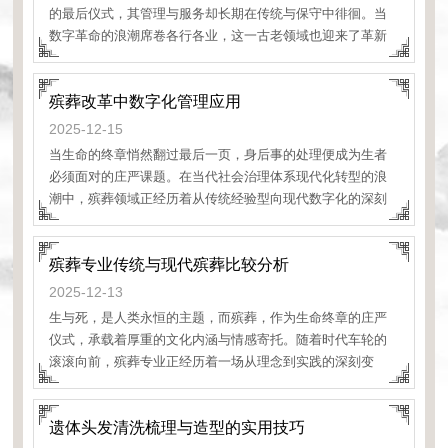
的最后仪式，其管理与服务却长期在传统与保守中徘徊。当
数字革命的浪潮席卷各行各业，这一古老领域也迎来了革新
的契机。区块链技术，以其去中心化、不可篡改、可追溯的
独特禀赋，正悄然为殡葬管理注入前所未有的信任、效率与
殡葬改革中数字化管理应用
人文关怀
2025-12-15
当生命的终章悄然翻过最后一页，身后事的处理便成为生者
必须面对的庄严课题。在当代社会治理体系现代化转型的浪
潮中，殡葬领域正经历着从传统经验型向现代数字化的深刻
变革。殡葬改革中数字化管理应用已不再停留于技术层面的
简单
殡葬专业传统与现代殡葬比较分析
2025-12-13
生与死，是人类永恒的主题，而殡葬，作为生命终章的庄严
仪式，承载着厚重的文化内涵与情感寄托。随着时代车轮的
滚滚向前，殡葬专业正经历着一场从理念到实践的深刻变
革。传统殡葬与现代殡葬，如同一条河流的上下游，既血脉
相连，又呈现出迥然不同的景观。对二者进行比较分析，不
遗体头发清洗梳理与造型的实用技巧
仅关乎行业的未来发展，更