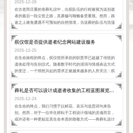
2025-12-28
在古老而庄重的丧葬礼仪中，出殡队伍的行程被视为送别逝
者的最后一段尘世之路，其肃穆与顺畅备受重视。然而，路
途之上难免遭遇不可预知的自然情境，当送葬的队伍与浩荡
的动物迁徙不期而遇，这不仅是路途的暂停，更是一场对生
命礼敬的深刻
殡仪馆是否提供逝者纪念网站建设服务
2025-12-25
在生命旅程的终点，殡仪馆所承担的职责早已超越了传统的
遗体处理与告别仪式。随着数字时代的浸润与情感表达方式
的变迁，一个悄然兴起的需求正被越来越多的人所关注：殡
仪馆是否提供逝者纪念网站建设服务？这不仅是现代殡葬服
务的一次
葬礼是否可以设计成逝者收集的工程蓝图展览主题
2025-12-24
在生命的终点，我们习惯于以鲜花、哀乐与追思词句来告
别。然而，对于一位毕生耕耘于工程设计领域的灵魂而言，
或许还有一种更贴近其生命本质的致敬方式——将葬礼设计
成一场“逝者收集的工程蓝图展览”。这并非冰冷的展示，而是
一场以线条、数据与构想写就的生命