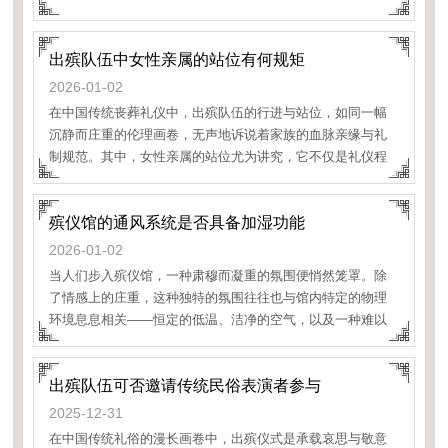
中，“躲钉”这一颇具象征意味的环节，虽不广为人知，却凝聚
着民间对亡者的深切关怀与朴素的生命哲学，在棺木即将闭
出殡队伍中女性亲属的站位有何规矩
合的最后一刻，演绎着骨
2026-01-02
在中国传统丧葬礼仪中，出殡队伍的行进与站位，如同一幅
沉静而庄重的伦理画卷，无声地诉说着家族的血脉亲缘与礼
制规范。其中，女性亲属的站位尤为讲究，它不仅是礼仪程
序的体现，更是传统社会人伦关系与性别角色的深刻映射。
这些看似固定的位置与次序，实则承载着对逝者的哀思、对
殡仪馆的通风系统是否具备加湿功能
生
2026-01-02
当人们步入殡仪馆，一种肃穆而凝重的氛围便悄然笼罩。除
了情感上的庄重，这种独特的氛围往往也与馆内特定的物理
环境息息相关——恒定的低温、洁净的空气，以及一种难以
言喻的静谧。在这其中，通风系统扮演着维系环境品质的
出殡队伍可否邀请传统民俗表演者参与
2025-12-31
在中国传统礼俗的漫长画卷中，出殡仪式是承载哀思与敬意