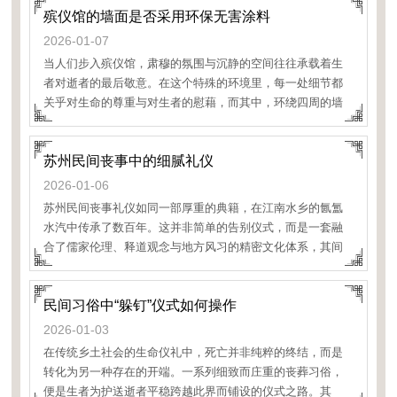
殡仪馆的墙面是否采用环保无害涂料
2026-01-07
当人们步入殡仪馆，肃穆的氛围与沉静的空间往往承载着生
者对逝者的最后敬意。在这个特殊的环境里，每一处细节都
关乎对生命的尊重与对生者的慰藉，而其中，环绕四周的墙
面所采用的涂料，却是一个常被忽视却至关重要的议题。殡
仪馆的墙面是否采用环保无害涂料，不仅关系到建筑本身的
苏州民间丧事中的细腻礼仪
安
2026-01-06
苏州民间丧事礼仪如同一部厚重的典籍，在江南水乡的氤氲
水汽中传承了数百年。这并非简单的告别仪式，而是一套融
合了儒家伦理、释道观念与地方风习的精密文化体系，其间
的每一处细节都浸透着生者对亡者的尊
民间习俗中“躲钉”仪式如何操作
2026-01-03
在传统乡土社会的生命仪礼中，死亡并非纯粹的终结，而是
转化为另一种存在的开端。一系列细致而庄重的丧葬习俗，
便是生者为护送逝者平稳跨越此界而铺设的仪式之路。其