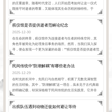
的庄重篇章。随着时代变迁，人们开始思考如何让这一仪式
既恪守对逝者的尊重，又能体现其生命历程的独特性。于
是，“出殡队伍可否邀请传统民俗表演者参与”这一议题，便悄
然浮现在现代丧葬文化的讨论之中。这不仅是
殡仪馆是否提供逝者范畴论纪念
2025-12-30
在生命的终章，殡仪馆作为连接逝者与生者的特殊空间，其
角色常被简化为处理身后事务的场所。然而，当我们深入探
寻，便会发现一个更为深邃的命题：**殡仪馆是否提供逝者范
畴论纪念**？这不仅是关于仪式流程的询问，更是对现代殡葬
服务人文内涵与哲学边界的一次审视。它触及我们如何理解
民间传统中“防潮解耦”有哪些老办法
死亡，以及
2025-12-29
在时光的长河中，先民们与自然相守，积累了无数充满智慧
的生活经验。其中，“防潮解耦”这一理念，虽未见于古代典籍
的明确记载，却深深植根于民间传统的生活实践里。它并非
出殡队伍遇到动物迁徙如何避让等待