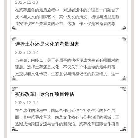
2025-12-13
在殡葬服务的最后旅程中，对逝者遗体的护理是一门融合了
技术与人文的细腻艺术，其中头发的清洗、梳理与造型是塑
造安详仪容至关重要的环节。这项工作不仅是对逝者的尊
重，更是对生者的慰藉，它要求操作者兼具专业技巧与深切
同理心，在静谧的操作中，还原生命最后的尊严
选择土葬还是火化的考量因素
2025-12-12
当生命走向终点，关于身后事的抉择便成为生者必须面对的
课题。选择土葬还是火化，不仅关乎个体生命的最终归宿，
更交织着文化传统、生态意识与情感记忆的多重维度。这一
决策既是对生命意义的终极诠释，也是留给生者的重要精神
殡葬改革国际合作项目评估
2025-12-12
在全球化的浪潮中，国际合作已延伸至社会生活的各个层
面，其中殡葬改革这一触及文化核心与公共治理的领域，正
逐渐成为跨国交流与合作的新前沿。殡葬改革国际合作项目
评估，不仅是对资金使用与活动执行的简单衡量，更是对一
个项目在文化适应性、技术转移深度以及社会综合效益等多